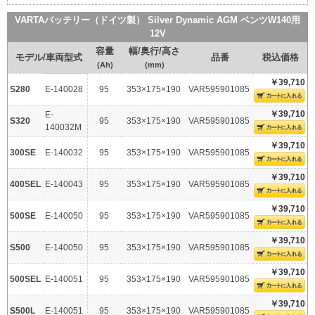
VARTAバッテリー（ドイツ製） Silver Dynamic AGM ベンツW140用
12V
容量
幅/奥行/高さ
モデル/車両型式
品番
税込価格
(Ah)
(mm)
￥39,710
S280
E-140028
95
353×175×190
VAR595901085
￥39,710
E-
S320
95
353×175×190
VAR595901085
140032M
￥39,710
300SE
E-140032
95
353×175×190
VAR595901085
￥39,710
400SEL
E-140043
95
353×175×190
VAR595901085
￥39,710
500SE
E-140050
95
353×175×190
VAR595901085
￥39,710
S500
E-140050
95
353×175×190
VAR595901085
￥39,710
500SEL
E-140051
95
353×175×190
VAR595901085
￥39,710
S500L
E-140051
95
353×175×190
VAR595901085