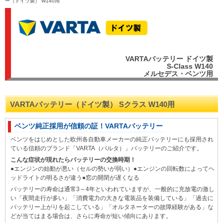
ー（ドイツ製） W140用
VARTAバッテリー ドイツ製
S-Class W140
メルセデス・ベンツ用
VARTAバッテリー（ドイツ製） Sクラス W140用
ベンツ純正採用が信頼の証！VARTAバッテリー
ベンツをはじめとした欧州各自動車メーカーの純正バッテリーにも採用され
ている信頼のブランド「VARTA（バルタ）」バッテリーのご紹介です。
こんな症状が現れたらバッテリーの交換時期！
●エンジンの始動が悪い（セルの勢いが弱い）●エンジンの回転数によってヘ
ッドライトの明るさが違う●窓の開閉が遅くなる
バッテリーの寿命は通常3～4年といわれていますが、一般的に充放電の激し
い「夜間走行が多い」「消費電力の大きな電装品を装備している」「過去に
バッテリー上がりを起こしている」「オルタネーターの故障経験がある」な
どが当てはまる場合は、さらに寿命が短い傾向にあります。