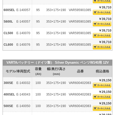
￥39,710
600SEL
E-140057
95
353×175×190
VAR595901085
￥39,710
S600L
E-140057
95
353×175×190
VAR595901085
￥39,710
CL500
E-140070
95
353×175×190
VAR595901085
￥39,710
CL600
E-140076
95
353×175×190
VAR595901085
VARTAバッテリー（ドイツ製） Silver Dynamic ベンツW140用 12V
容量
幅/奥行/高さ
モデル/車両型式
品番
税込価格
(Ah)
(mm)
￥29,150
300SE
E-140032
100
353×175×190
VAR600402083
￥29,150
400SEL
E-140043
100
353×175×190
VAR600402083
￥29,150
500SE
E-140050
100
353×175×190
VAR600402083
￥29,150