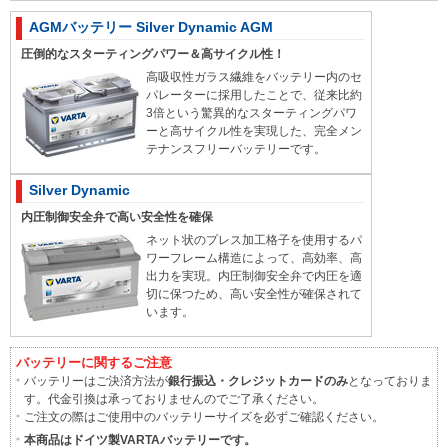
AGMバッテリー Silver Dynamic AGM
圧倒的なスターティングパワー＆高サイクル性！
高吸収性ガラス繊維をバッテリー内のセ
パレーターに採用したことで、従来比約
3倍という驚異的なスターティングパワ
ーと高サイクル性を実現した、完全メン
テナンスフリーバッテリーです。
Silver Dynamic
内圧制御安全弁で高い安全性を確保
ネット状のプレス加工格子を使用するパ
ワーフレーム構造によって、高効率、高
出力を実現。内圧制御安全弁で内圧を適
切に保つため、高い安全性が確保されて
います。
バッテリーに関するご注意
バッテリーはご決済方法が
銀行振込・クレジットカードのみ
となっておりま
す。代金引換は承っておりませんのでご了承ください。
ご注文の際はご使用中のバッテリーサイズを必ずご確認ください。
本商品はドイツ製VARTAバッテリーです。