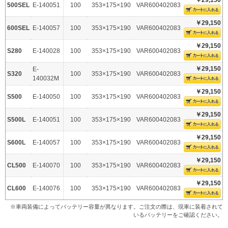
500SEL
E-140051
100
353×175×190
VAR600402083
￥29,150
600SEL
E-140057
100
353×175×190
VAR600402083
￥29,150
S280
E-140028
100
353×175×190
VAR600402083
￥29,150
E-
S320
100
353×175×190
VAR600402083
140032M
￥29,150
S500
E-140050
100
353×175×190
VAR600402083
￥29,150
S500L
E-140051
100
353×175×190
VAR600402083
￥29,150
S600L
E-140057
100
353×175×190
VAR600402083
￥29,150
CL500
E-140070
100
353×175×190
VAR600402083
￥29,150
CL600
E-140076
100
353×175×190
VAR600402083
※車両装備によってバッテリー容量が異なります。ご注文の際は、現車に装着されて
いるバッテリーをご確認ください。