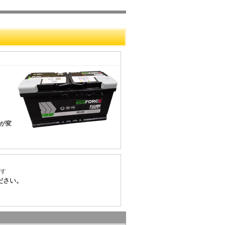
が変
す
ださい。