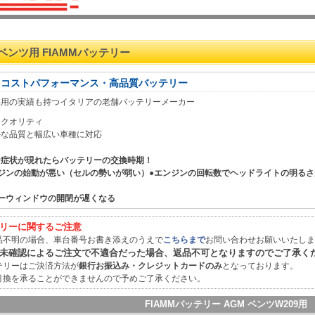
9 ベンツ用 FIAMMバッテリー
イコストパフォーマンス・高品質バッテリー
採用の実績も持つイタリアの老舗バッテリーメーカー
イクオリティ
かな品質と幅広い車種に対応
な症状が現れたらバッテリーの交換時期！
ンジンの始動が悪い（セルの勢いが弱い）●エンジンの回転数でヘッドライトの明るさ
ワーウィンドウの開閉が遅くなる
リーに関するご注意
品不明の場合、車台番号お書き添えのうえで
こちらまで
お問い合わせお願いいたしま
未確認によるご注文で不適合だった場合、返品不可となりますのでご了承く
テリーはご決済方法が
銀行お振込み・クレジットカードのみ
となっております。
引換を承ることができませんので予めご了承ください。
FIAMMバッテリー AGM ベンツW209用