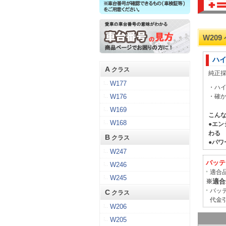
W20
ハ
A
クラス
純正
W177
・ハ
W176
・確
W169
こん
W168
●エ
わる
B
クラス
●パ
W247
バッテ
W246
適合
W245
※適合
バッ
C
クラス
代金
W206
W205