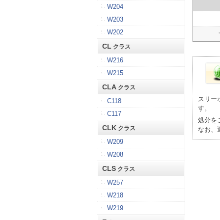
W204
W203
W202
CL
クラス
W216
W215
CLA
クラス
スリー
C118
す。
C117
処分を
CLK
クラス
なお、
W209
W208
CLS
クラス
W257
W218
W219