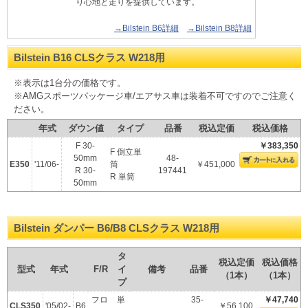
り心地と走りを提供しています。
→Bilstein B6詳細
→Bilstein B8詳細
Bilstein B16 CLSクラス W218用
※表示は1台分の価格です。
※AMGスポーツパッケージ車/エアサス車は装着不可ですのでご注意く
ださい。
年式
ダウン値
タイプ
品番
税込定価
税込価格
F 30-
￥383,350
F 倒立単
50mm
48-
E350
'11/06-
筒
￥451,000
R 30-
197441
R 単筒
50mm
Bilstein ダンパー B6/B8 CLSクラス W218用
タ
税込定価
税込価格
型式
年式
F/R
イ
備考
品番
（1本）
（1本）
プ
フロ
単
35-
￥47,740
CLS350
'05/02-
B6
￥56,100