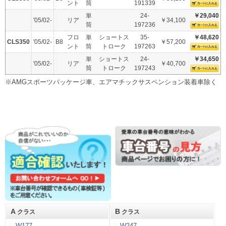
ント
筒
191339
単
24-
￥29,040
'05/02-
リア
￥34,100
筒
197236
フロ
単
ショートス
35-
￥48,620
CLS350
'05/02-
B8
￥57,200
ント
筒
トローク
197263
単
ショートス
24-
￥34,650
'05/02-
リア
￥40,700
筒
トローク
197243
※AMGスポーツパッケージ車、エアマチックサスペンション装着車除く
A
B
クラス
クラス
W177
W247